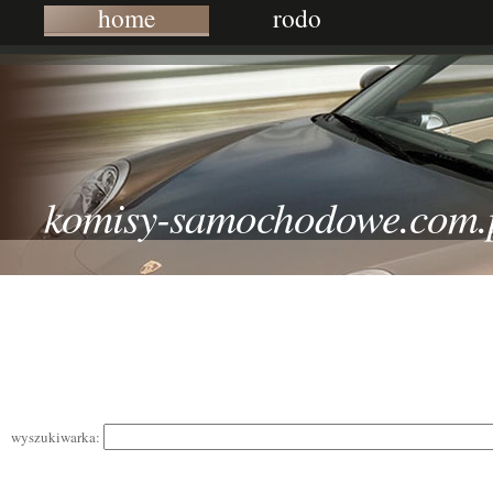
home
rodo
komisy-samochodowe.com.
wyszukiwarka: