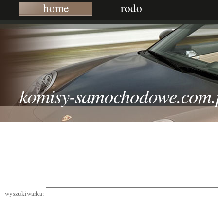
home
rodo
komisy-samochodowe.com.
wyszukiwarka: