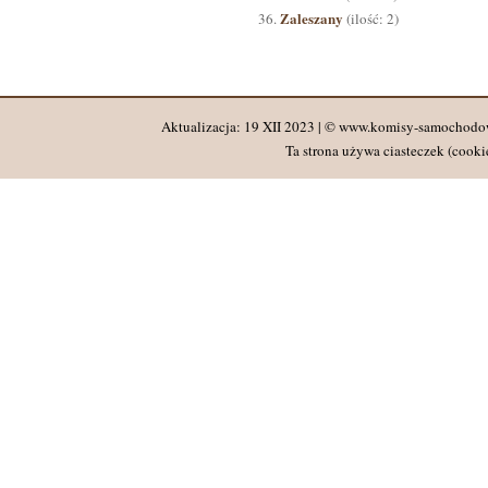
Zaleszany
(ilość: 2)
Aktualizacja: 19 XII 2023 | © www.komisy-samochodo
Ta strona używa ciasteczek (cookie