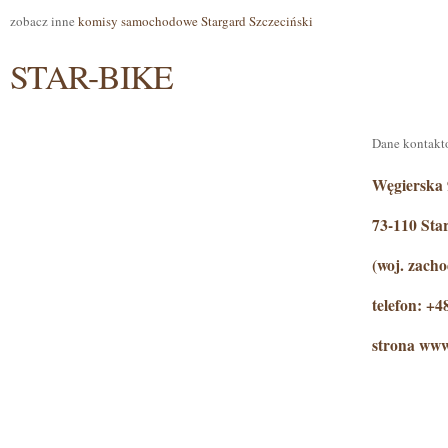
zobacz inne
komisy samochodowe Stargard Szczeciński
STAR-BIKE
Dane kontakt
Węgierska
73-110 Sta
(woj. zach
telefon: +
strona www