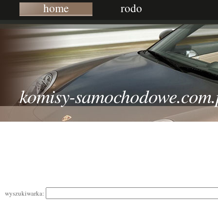
home
rodo
komisy-samochodowe.com.
wyszukiwarka: