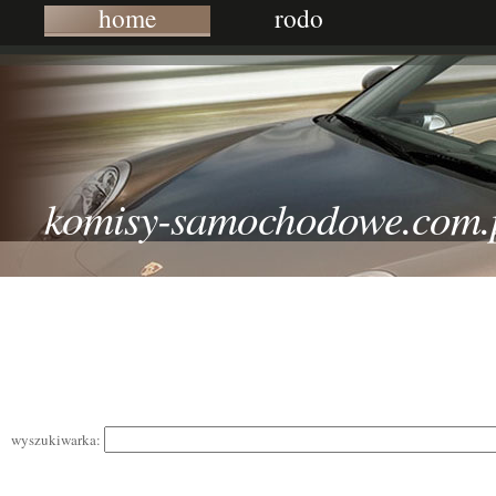
home
rodo
komisy-samochodowe.com.
wyszukiwarka: