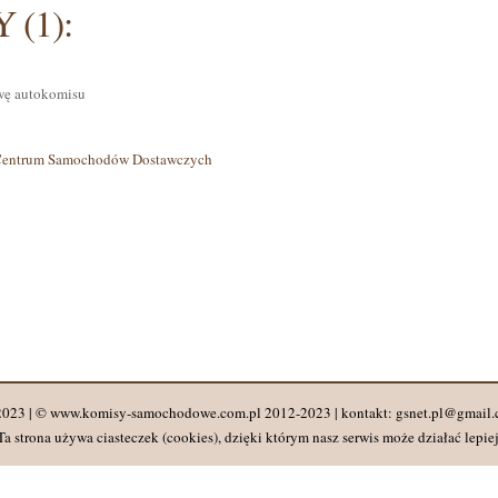
 (1):
zwę autokomisu
Centrum Samochodów Dostawczych
 2023 | © www.komisy-samochodowe.com.pl 2012-2023 | kontakt: gsnet.pl@gmail.
Ta strona używa ciasteczek (cookies), dzięki którym nasz serwis może działać lepiej