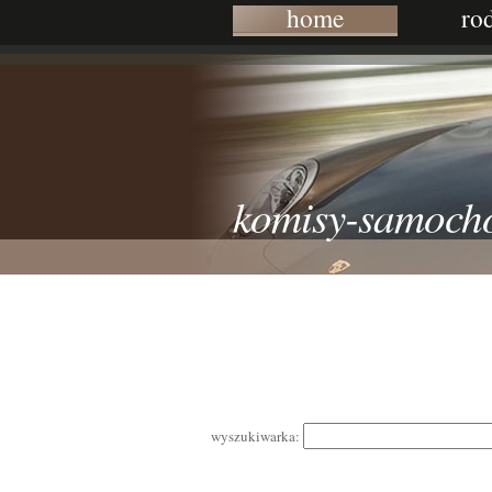
home
ro
komisy-samoch
wyszukiwarka: