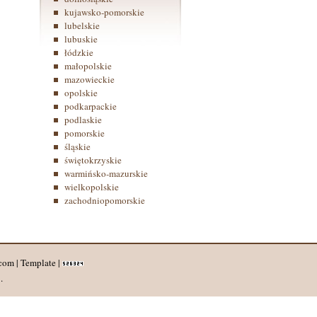
kujawsko-pomorskie
lubelskie
lubuskie
łódzkie
małopolskie
mazowieckie
opolskie
podkarpackie
podlaskie
pomorskie
śląskie
świętokrzyskie
warmińsko-mazurskie
wielkopolskie
zachodniopomorskie
com |
Template
|
.