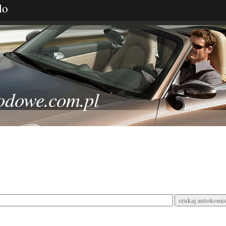
do
odowe.com.pl