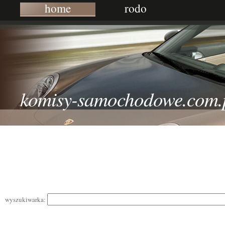
home
rodo
komisy-samochodowe.com.
wyszukiwarka: