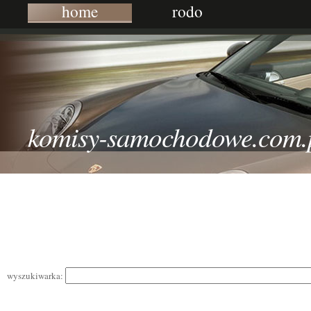
home
rodo
komisy-samochodowe.com.
wyszukiwarka: