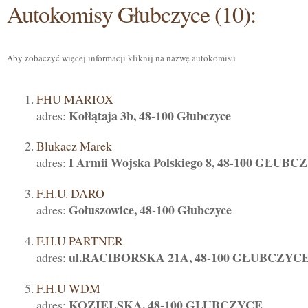
Autokomisy Głubczyce (10):
Aby zobaczyć więcej informacji kliknij na nazwę autokomisu
FHU MARIOX
Kołłątaja 3b, 48-100 Głubczyce
adres:
Blukacz Marek
I Armii Wojska Polskiego 8, 48-100 GŁUB
adres:
F.H.U. DARO
Gołuszowice, 48-100 Głubczyce
adres:
F.H.U PARTNER
ul.RACIBORSKA 21A, 48-100 GŁUBCZYC
adres:
F.H.U WDM
KOZIELSKA, 48-100 GLUBCZYCE
adres: