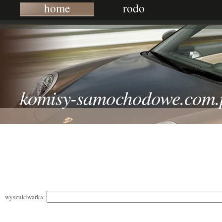
home
rodo
komisy-samochodowe.com.
wyszukiwarka: