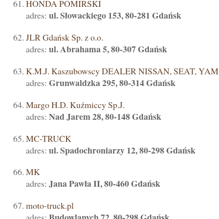
HONDA POMIRSKI
ul. Słowackiego 153, 80-281 Gdańsk
adres:
JLR Gdańsk Sp. z o.o.
ul. Abrahama 5, 80-307 Gdańsk
adres:
K.M.J. Kaszubowscy DEALER NISSAN, SEAT, Y
Grunwaldzka 295, 80-314 Gdańsk
adres:
Margo H.D. Kuźmiccy Sp.J.
Nad Jarem 28, 80-148 Gdańsk
adres:
MC-TRUCK
ul. Spadochroniarzy 12, 80-298 Gdańsk
adres:
MK
Jana Pawła II, 80-460 Gdańsk
adres:
moto-truck.pl
Budowlanych 72, 80-298 Gdańsk
adres: