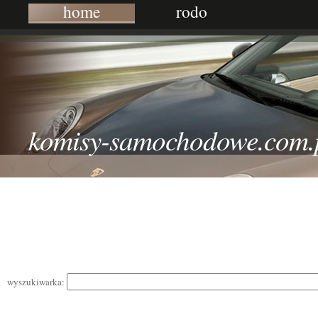
home
rodo
komisy-samochodowe.com.
wyszukiwarka: