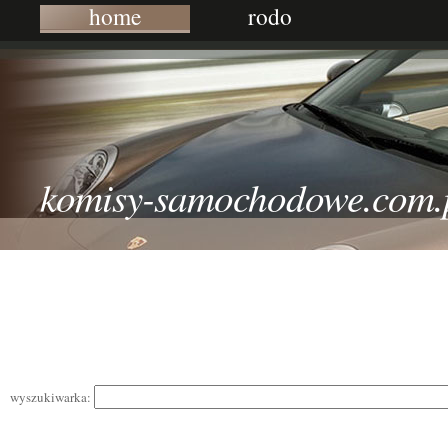
home
rodo
komisy-samochodowe.com.
wyszukiwarka: