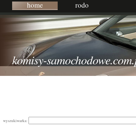
home
rodo
komisy-samochodowe.com.
wyszukiwarka: