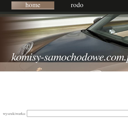
home
rodo
komisy-samochodowe.com.
wyszukiwarka: