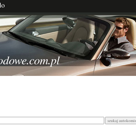
do
odowe.com.pl