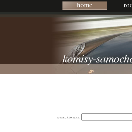
home
ro
komisy-samoch
wyszukiwarka: